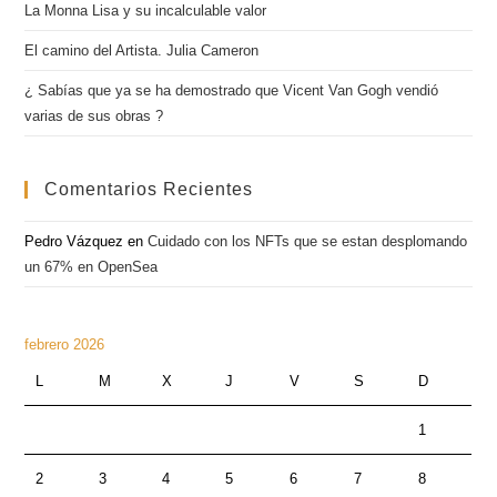
La Monna Lisa y su incalculable valor
El camino del Artista. Julia Cameron
¿ Sabías que ya se ha demostrado que Vicent Van Gogh vendió
varias de sus obras ?
Comentarios Recientes
Pedro Vázquez
en
Cuidado con los NFTs que se estan desplomando
un 67% en OpenSea
febrero 2026
L
M
X
J
V
S
D
1
2
3
4
5
6
7
8